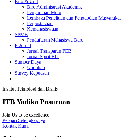
Biro & Unit
Biro Administrasi Akademik
Penjaminan Mutu
Lembaga Penelitian dan Pengabdian Masyarakat
Perpustakaan
Kemahasiswaan
SPMB
Pendaftaran Mahasiswa Baru
E-Jurnal
Jurnal Transparan FEB
Jurnal Spirit FTI
Sumber Daya
Unduhan
Survey Kepuasan
Institut Teknologi dan Bisnis
ITB Yadika Pasuruan
Join Us to be excellence
Pelajari Selengkapnya
Kontak Kami