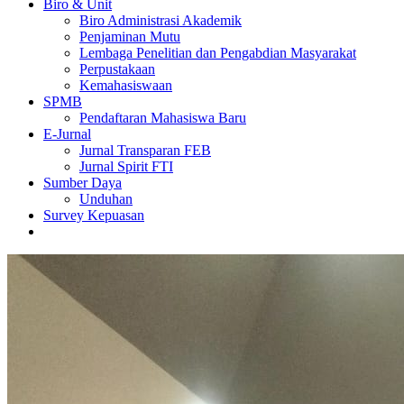
Biro & Unit
Biro Administrasi Akademik
Penjaminan Mutu
Lembaga Penelitian dan Pengabdian Masyarakat
Perpustakaan
Kemahasiswaan
SPMB
Pendaftaran Mahasiswa Baru
E-Jurnal
Jurnal Transparan FEB
Jurnal Spirit FTI
Sumber Daya
Unduhan
Survey Kepuasan